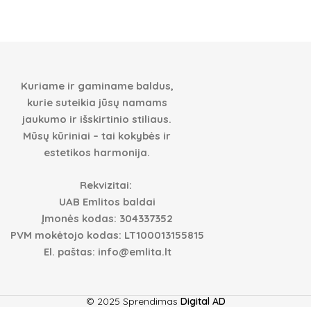
Virtuvė 24
Virtuvės
Kuriame ir gaminame baldus,
kurie suteikia jūsų namams
jaukumo ir išskirtinio stiliaus.
Mūsų kūriniai – tai kokybės ir
estetikos harmonija.
Rekvizitai:
UAB Emlitos baldai
Įmonės kodas: 304337352
PVM mokėtojo kodas: LT100013155815
El. paštas: info@emlita.lt
© 2025 Sprendimas
Digital AD