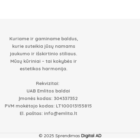
Vonios baldai 5
Vonios baldai
Kuriame ir gaminame baldus,
kurie suteikia jūsų namams
jaukumo ir išskirtinio stiliaus.
Mūsų kūriniai – tai kokybės ir
estetikos harmonija.
Rekvizitai:
UAB Emlitos baldai
Įmonės kodas: 304337352
PVM mokėtojo kodas: LT100013155815
El. paštas: info@emlita.lt
© 2025 Sprendimas
Digital AD