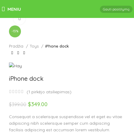
MENIU
Gauti pasiūlymą
Click to enlarge
-13%
Pradžia
Toys
iPhone dock
iPhone dock
(
1
pirkėjo atsiliepimas)
$
349.00
$
399.00
Consequat a scelerisque suspendisse vel et eget eu vitae
adipiscing nibh scelerisque semper cum adipiscing
facilisis adipiscing est accumsan lorem vestibulum.