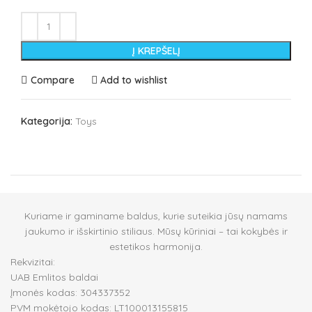
Į KREPŠELĮ
Compare
Add to wishlist
Kategorija:
Toys
Kuriame ir gaminame baldus, kurie suteikia jūsų namams
jaukumo ir išskirtinio stiliaus. Mūsų kūriniai – tai kokybės ir
estetikos harmonija.
Rekvizitai:
UAB Emlitos baldai
Įmonės kodas: 304337352
PVM mokėtojo kodas: LT100013155815