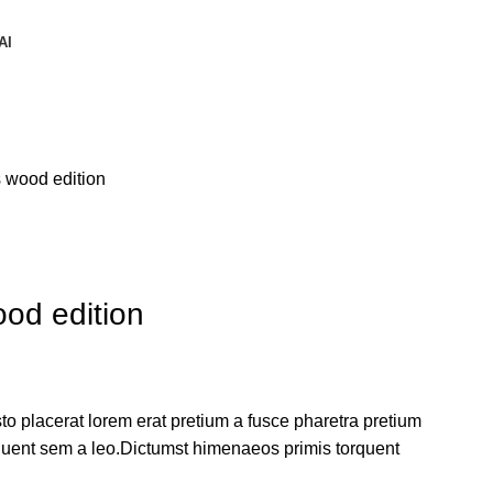
AI
 wood edition
od edition
o placerat lorem erat pretium a fusce pharetra pretium
rquent sem a leo.Dictumst himenaeos primis torquent