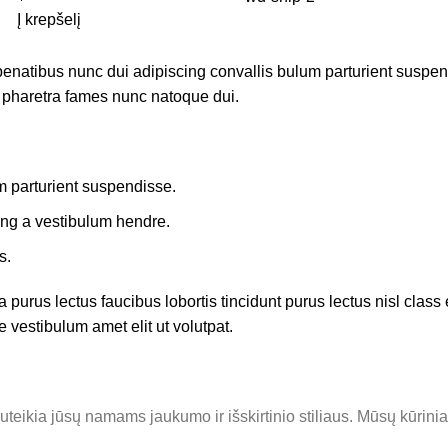
Į krepšelį
atibus nunc dui adipiscing convallis bulum parturient suspendis
t pharetra fames nunc natoque dui.
m parturient suspendisse.
ing a vestibulum hendre.
s.
 purus lectus faucibus lobortis tincidunt purus lectus nisl cla
 vestibulum amet elit ut volutpat.
eikia jūsų namams jaukumo ir išskirtinio stiliaus. Mūsų kūriniai