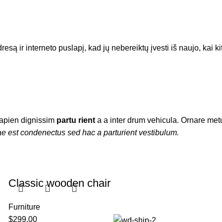
resą ir interneto puslapį, kad jų nebereiktų įvesti iš naujo, kai k
t sapien dignissim
partu rient
a a inter drum vehicula. Ornare metu
ae est condenectus sed hac a parturient vestibulum.
Classic wooden chair
Furniture
$
299.00