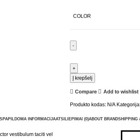
COLOR
Į krepšelį
Compare
Add to wishlist
Produkto kodas:
N/A
Kategorija
S
PAPILDOMA INFORMACIJA
ATSILIEPIMAI (0)
ABOUT BRAND
SHIPPING 
tor vestibulum taciti vel