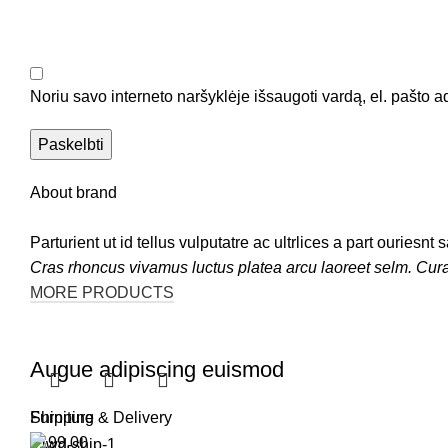
Noriu savo interneto naršyklėje išsaugoti vardą, el. pašto ad
About brand
Parturient ut id tellus vulputatre ac ultrlices a part ouriesn
Cras rhoncus vivamus luctus platea arcu laoreet selm. Cur
MORE PRODUCTS
Augue adipiscing euismod
Furniture
Shipping & Delivery
$
199.00