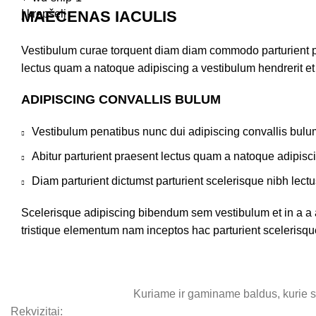
MAECENAS IACULIS
Į krepšelį
Vestibulum curae torquent diam diam commodo parturient pen
lectus quam a natoque adipiscing a vestibulum hendrerit e
ADIPISCING CONVALLIS BULUM
Vestibulum penatibus nunc dui adipiscing convallis bulu
Abitur parturient praesent lectus quam a natoque adipisc
Diam parturient dictumst parturient scelerisque nibh lectu
Scelerisque adipiscing bibendum sem vestibulum et in a a a
tristique elementum nam inceptos hac parturient scelerisque
Kuriame ir gaminame baldus, kurie sut
Rekvizitai: