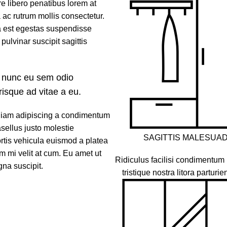
 libero penatibus lorem at
 ac rutrum mollis consectetur.
a est egestas suspendisse
pulvinar suscipit sagittis
 nunc eu sem odio
risque ad vitae a eu.
 Diam adipiscing a condimentum
asellus justo molestie
SAGITTIS MALESUA
tis vehicula euismod a platea
im mi velit at cum. Eu amet ut
Ridiculus facilisi condimentum 
gna suscipit.
tristique nostra litora parturie