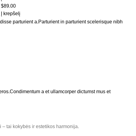
$
89.00
Į krepšelį
se parturient a.Parturient in parturient scelerisque nibh
ss eros.Condimentum a et ullamcorper dictumst mus et
 – tai kokybės ir estetikos harmonija.