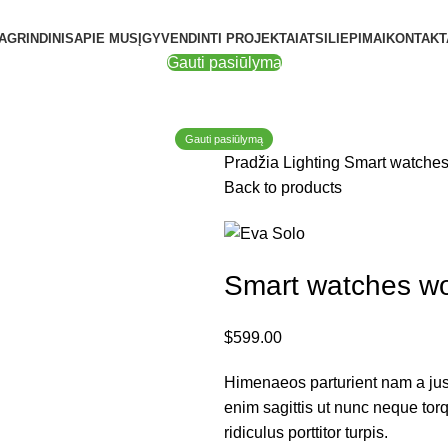
AGRINDINIS
APIE MUS
ĮGYVENDINTI PROJEKTAI
ATSILIEPIMAI
KONTAKT
Gauti pasiūlymą
Gauti pasiūlymą
Pradžia
Lighting
Smart watches
Back to products
Smart watches wo
$
599.00
Himenaeos parturient nam a just
enim sagittis ut nunc neque to
ridiculus porttitor turpis.