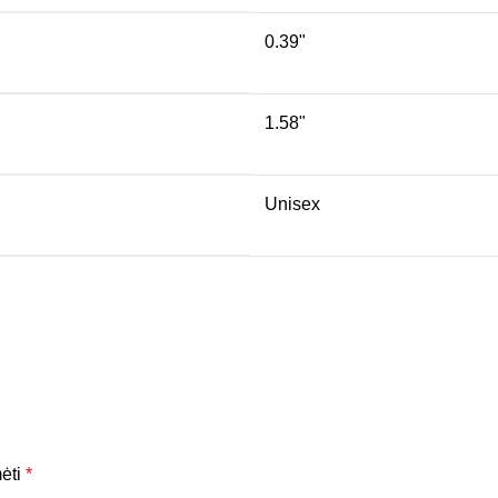
0.39"
1.58"
Unisex
mėti
*