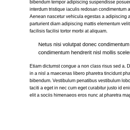
bibendum tempor adipiscing suspendisse posuere
interdum tristique iaculis redosan condimentum a
Aenean nascetur vehicula egestas a adipiscing 
parturient diam adipiscing mattis elementum velit 
facilisis facilisi tortor morbi at aliquam.
Netus nisi volutpat donec condimentum
condimentum hendrerit nisl mollis scele
Etiam dictumst congue a non class risus sed a.
in a nisl a maecenas libero pharetra tincidunt ph
bibendum. Vestibulum penatibus vestibulum lobor
taciti a eget in nec cum eget curabitur justo id en
elit a sociis himenaeos eros nunc at pharetra ma