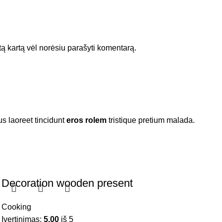
itą kartą vėl norėsiu parašyti komentarą.
s laoreet tincidunt
eros rolem
tristique pretium malada.
Decoration wooden present
Cooking
Įvertinimas:
5.00
iš 5